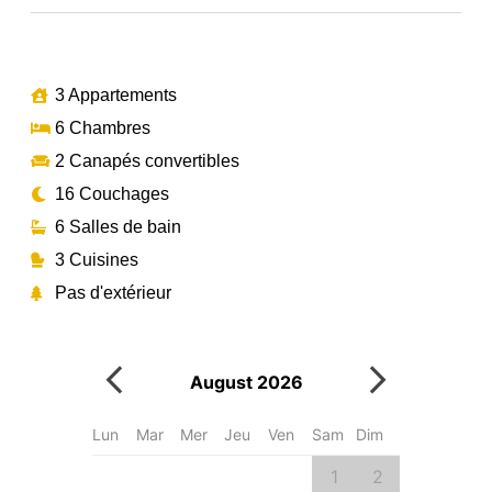
3 Appartements
6 Chambres
2 Canapés convertibles
16 Couchages
6 Salles de bain
3 Cuisines
Pas d'extérieur
August 2026
S
Lun
Mar
Mer
Jeu
Ven
Sam
Dim
Lun
Mar
1
2
1