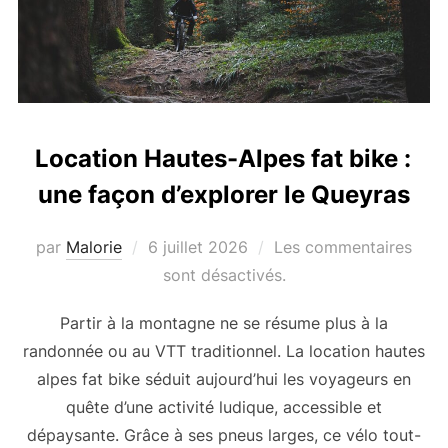
Location Hautes-Alpes fat bike :
une façon d’explorer le Queyras
par
Malorie
Publié
6 juillet 2026
Les commentaires
le
sont désactivés.
Partir à la montagne ne se résume plus à la
randonnée ou au VTT traditionnel. La location hautes
alpes fat bike séduit aujourd’hui les voyageurs en
quête d’une activité ludique, accessible et
dépaysante. Grâce à ses pneus larges, ce vélo tout-