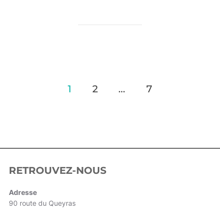
1
2
…
7
Pagination
des
publications
RETROUVEZ-NOUS
Adresse
90 route du Queyras