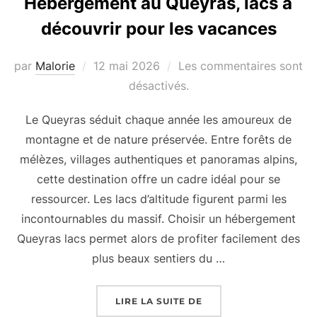
Hébergement au Queyras, lacs à
découvrir pour les vacances
par
Malorie
Publié
12 mai 2026
Les commentaires sont
le
désactivés.
Le Queyras séduit chaque année les amoureux de
montagne et de nature préservée. Entre forêts de
mélèzes, villages authentiques et panoramas alpins,
cette destination offre un cadre idéal pour se
ressourcer. Les lacs d’altitude figurent parmi les
incontournables du massif. Choisir un hébergement
Queyras lacs permet alors de profiter facilement des
plus beaux sentiers du …
LIRE LA SUITE DE
« HÉBERGEMENT AU Q