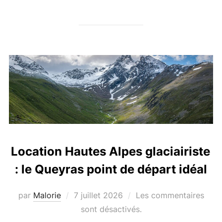
Location Hautes Alpes glaciairiste
: le Queyras point de départ idéal
par
Malorie
Publié
7 juillet 2026
Les commentaires
le
sont désactivés.