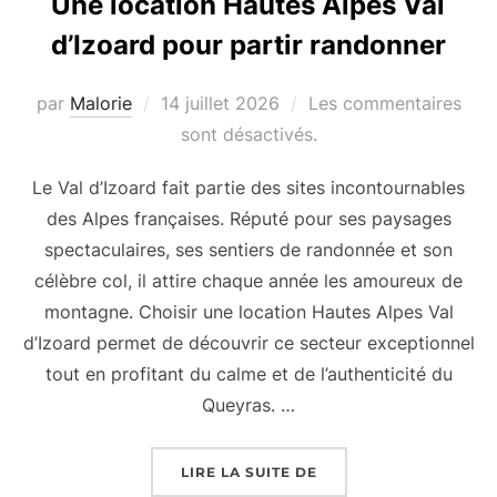
Une location Hautes Alpes Val
d’Izoard pour partir randonner
par
Malorie
Publié
14 juillet 2026
Les commentaires
le
sont désactivés.
Le Val d’Izoard fait partie des sites incontournables
des Alpes françaises. Réputé pour ses paysages
spectaculaires, ses sentiers de randonnée et son
célèbre col, il attire chaque année les amoureux de
montagne. Choisir une location Hautes Alpes Val
d’Izoard permet de découvrir ce secteur exceptionnel
tout en profitant du calme et de l’authenticité du
Queyras. …
LIRE LA SUITE DE
« UNE LOCATION HAU