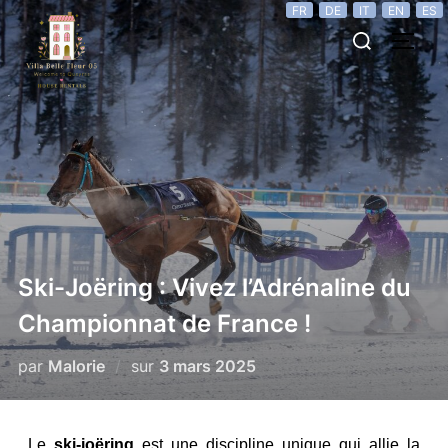
FR
DE
IT
EN
ES
Ski-Joëring : Vivez l’Adrénaline du
Championnat de France !
par
Malorie
sur
3 mars 2025
Le
ski-joëring
est une discipline unique qui allie la