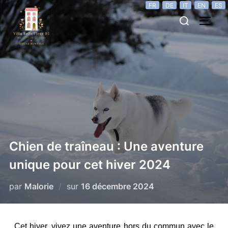
FR
DE
IT
EN
ES
Chien de traîneau : Une aventure
unique pour cet hiver 2024
par
Malorie
sur
16 décembre 2024
Cet hiver, vivez une aventure hors du commun avec le