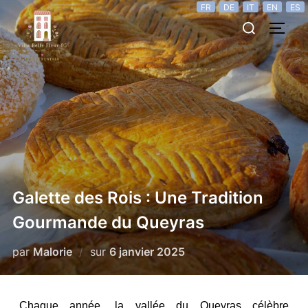
FR
DE
IT
EN
ES
Galette des Rois : Une Tradition
Gourmande du Queyras
par
Malorie
sur
6 janvier 2025
Chaque année, la vallée du Queyras célèbre