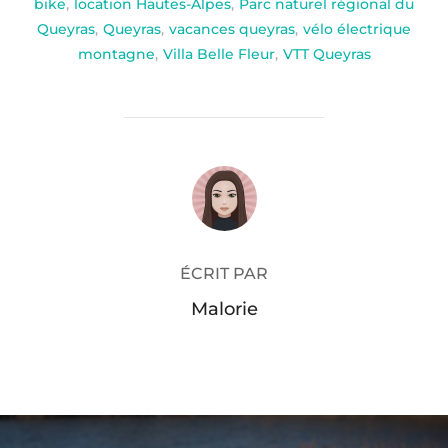
bike
,
location Hautes-Alpes
,
Parc naturel régional du
Queyras
,
Queyras
,
vacances queyras
,
vélo électrique
montagne
,
Villa Belle Fleur
,
VTT Queyras
AUTEUR DE LA PUBLICATION
ÉCRIT PAR
Malorie