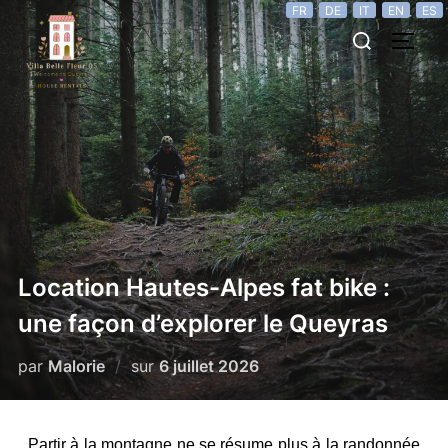
FR
DE
IT
EN
ES
Location Hautes-Alpes fat bike :
une façon d’explorer le Queyras
par
Malorie
sur
6 juillet 2026
Partir à la montagne ne se résume plus à la randonnée