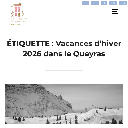
FR
DE
IT
EN
ES
Aller
Rechercher :
au
PERM
contenu
ÉTIQUETTE :
Vacances d’hiver
2026 dans le Queyras