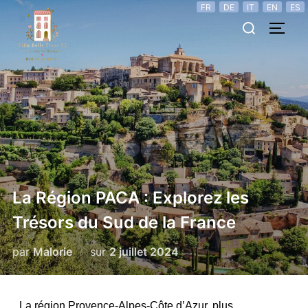
FR
DE
IT
EN
ES
La Région PACA : Explorez les
Trésors du Sud de la France
par
Malorie
sur
2 juillet 2024
La région Provence-Alpes-Côte d’Azur, plus