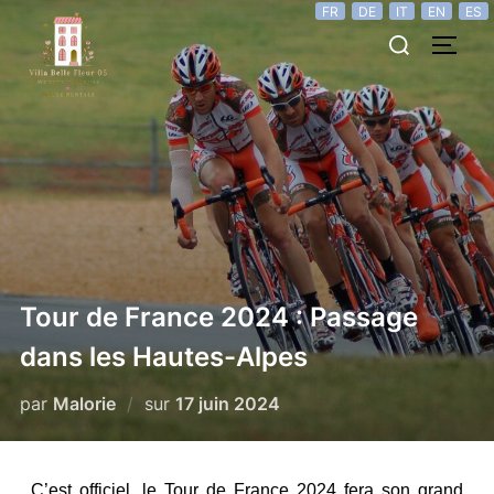
FR
DE
IT
EN
ES
Tour de France 2024 : Passage
dans les Hautes-Alpes
par
Malorie
sur
17 juin 2024
C’est officiel, le Tour de France 2024 fera son grand